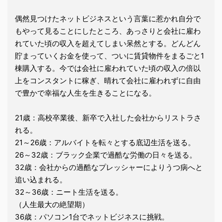
偶然見つけたネットビジネスという言葉に惹かれ自分で
もやって見ることにしたところ、あっさりと会社に雇わ
れていた頃の収入を超えてしまい呆然とする。どんどん
貯まっていくお金を使って、ついに賃貸物件をまるごと1
棟購入する。今では会社に雇われていた頃の収入の倍以
上をコンスタントに稼ぎ、晴れて会社に雇われずに自由
で豊かで幸福な人生を生きることになる。
21歳：高校卒業後、新卒で入社した会社からリストラさ
れる。
21～26歳：アルバイトを転々とする底辺生活を送る。
26～32歳：ブラック企業で過酷な労働の日々を送る。
32歳：会社からの過酷なプレッシャーによりうつ病へと
追い込まれる。
32～36歳：ニート生活を送る。
（人生最大の絶望期）
36歳：パソコン1台でネットビジネスに挑戦。