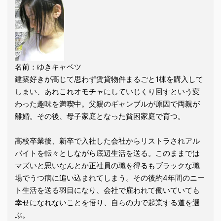
名前：ゆきキャベツ
建築好きが高じて思わず賃貸物件まるごと1棟を購入して
しまい、あれこれオモチャにしていじくり回すという変
わった趣味を満喫中。父親のギャンブルが原因で両親が
離婚。その後、母子家庭となった貧困家庭で育つ。
高校卒業後、新卒で入社した会社からリストラされアル
バイトを転々としながら底辺生活を送る。このままでは
マズいと思いなんとか正社員の職を得るもブラックな職
場でうつ病に追い込まれてしまう。その後約4年間のニー
ト生活を送る羽目になり、会社で雇われて働いていても
幸せになれないことを悟り、自らの力で起業する道を選
ぶ。