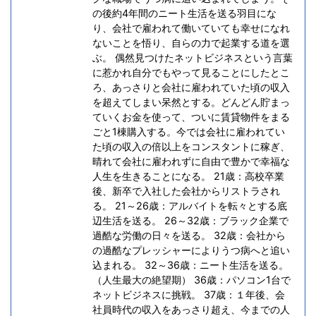
の後約4年間のニート生活を送る羽目にな
り、会社で雇われて働いていても幸せになれ
ないことを悟り、自らの力で起業する道を選
ぶ。 偶然見つけたネットビジネスという言葉
に惹かれ自分でもやって見ることにしたとこ
ろ、あっさりと会社に雇われていた頃の収入
を超えてしまい呆然とする。どんどん貯まっ
ていくお金を使って、ついに賃貸物件をまる
ごと1棟購入する。今では会社に雇われてい
た頃の収入の倍以上をコンスタントに稼ぎ、
晴れて会社に雇われずに自由で豊かで幸福な
人生を生きることになる。 21歳：高校卒業
後、新卒で入社した会社からリストラされ
る。 21～26歳：アルバイトを転々とする底
辺生活を送る。 26～32歳：ブラック企業で
過酷な労働の日々を送る。 32歳：会社から
の過酷なプレッシャーによりうつ病へと追い
込まれる。 32～36歳：ニート生活を送る。
（人生最大の絶望期） 36歳：パソコン1台で
ネットビジネスに挑戦。 37歳：１年後、会
社員時代の収入をあっさり超え、今までの人