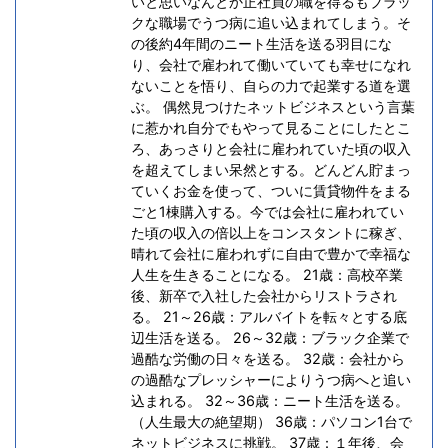
いと思いなんとか正社員の職を得るもブラッ
クな職場でうつ病に追い込まれてしまう。そ
の後約4年間のニート生活を送る羽目にな
り、会社で雇われて働いていても幸せになれ
ないことを悟り、自らの力で起業する道を選
ぶ。 偶然見つけたネットビジネスという言葉
に惹かれ自分でもやって見ることにしたとこ
ろ、あっさりと会社に雇われていた頃の収入
を超えてしまい呆然とする。どんどん貯まっ
ていくお金を使って、ついに賃貸物件をまる
ごと1棟購入する。今では会社に雇われてい
た頃の収入の倍以上をコンスタントに稼ぎ、
晴れて会社に雇われずに自由で豊かで幸福な
人生を生きることになる。 21歳：高校卒業
後、新卒で入社した会社からリストラされ
る。 21～26歳：アルバイトを転々とする底
辺生活を送る。 26～32歳：ブラック企業で
過酷な労働の日々を送る。 32歳：会社から
の過酷なプレッシャーによりうつ病へと追い
込まれる。 32～36歳：ニート生活を送る。
（人生最大の絶望期） 36歳：パソコン1台で
ネットビジネスに挑戦。 37歳：１年後、会