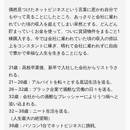
偶然見つけたネットビジネスという言葉に惹かれ自分で
もやって見ることにしたところ、あっさりと会社に雇わ
れていた頃の収入を超えてしまい呆然とする。どんどん
貯まっていくお金を使って、ついに賃貸物件をまるごと1
棟購入する。今では会社に雇われていた頃の収入の倍以
上をコンスタントに稼ぎ、晴れて会社に雇われずに自由
で豊かで幸福な人生を生きることになる。
21歳：高校卒業後、新卒で入社した会社からリストラさ
れる。
21～26歳：アルバイトを転々とする底辺生活を送る。
26～32歳：ブラック企業で過酷な労働の日々を送る。
32歳：会社からの過酷なプレッシャーによりうつ病へと
追い込まれる。
32～36歳：ニート生活を送る。
（人生最大の絶望期）
36歳：パソコン1台でネットビジネスに挑戦。