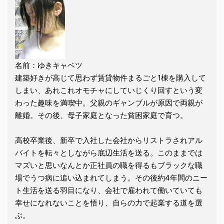
名前：ゆきキャベツ
建築好きが高じて思わず賃貸物件まるごと1棟を購入して
しまい、あれこれオモチャにしていじくり回すという変
わった趣味を満喫中。父親のギャンブルが原因で両親が
離婚。その後、母子家庭となった貧困家庭で育つ。
高校卒業後、新卒で入社した会社からリストラされアル
バイトを転々としながら底辺生活を送る。このままでは
マズいと思いなんとか正社員の職を得るもブラックな職
場でうつ病に追い込まれてしまう。その後約4年間のニー
ト生活を送る羽目になり、会社で雇われて働いていても
幸せになれないことを悟り、自らの力で起業する道を選
ぶ。