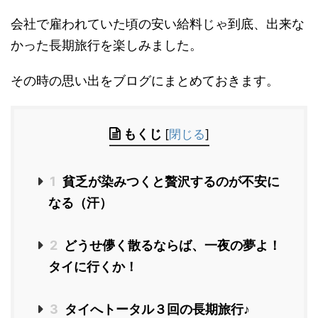
会社で雇われていた頃の安い給料じゃ到底、出来な
かった長期旅行を楽しみました。
その時の思い出をブログにまとめておきます。
もくじ
[
閉じる
]
1
貧乏が染みつくと贅沢するのが不安に
なる（汗）
2
どうせ儚く散るならば、一夜の夢よ！
タイに行くか！
3
タイへトータル３回の長期旅行♪