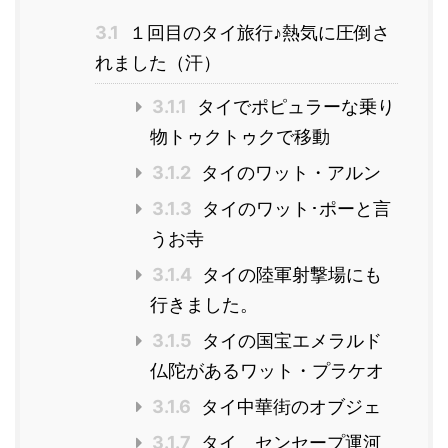
3.1
１回目のタイ旅行♪熱気に圧倒さ
れました（汗）
3.1.1
タイでポピュラーな乗り
物トゥクトゥクで移動
3.1.2
タイのワット・アルン
3.1.3
タイのワット･ポーと言
うお寺
3.1.4
タイの陸軍射撃場にも
行きました。
3.1.5
タイの国宝エメラルド
仏陀があるワット・プラケオ
3.1.6
タイ中華街のオブジェ
3.1.7
タイ センセープ運河