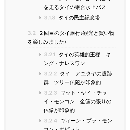
を走るタイの乗合水上バス
3.1.8
タイの民主記念塔
3.2
２回目のタイ旅行♪観光と買い物
を楽しみました♪
3.2.1
タイの英雄的王様 キ
ング・ナレスワン
3.2.2
タイ アユタヤの遺跡
群 ツリー仏陀が印象的
3.2.3
ワット・ヤイ・チャ
イ・モンコン 金箔の張りの
仏像が印象的
3.2.4
ヴィーン・プラ・モン
コン・ポピット