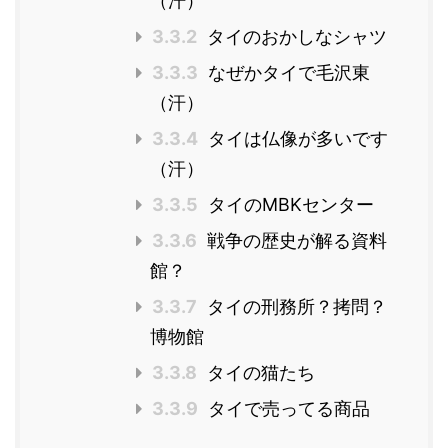
（汗）
3.3.2
タイのおかしなシャツ
3.3.3
なぜかタイで毛沢東
（汗）
3.3.4
タイは仏像が多いです
（汗）
3.3.5
タイのMBKセンター
3.3.6
戦争の歴史が解る資料
館？
3.3.7
タイの刑務所？拷問？
博物館
3.3.8
タイの猫たち
3.3.9
タイで売ってる商品