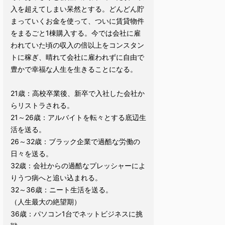
入を超えてしまい呆然とする。どんどん貯
まっていくお金を使って、ついに賃貸物件
をまるごと1棟購入する。今では会社に雇
われていた頃の収入の倍以上をコンスタン
トに稼ぎ、晴れて会社に雇われずに自由で
豊かで幸福な人生を生きることになる。
21歳：高校卒業後、新卒で入社した会社か
らリストラされる。
21～26歳：アルバイトを転々とする底辺生
活を送る。
26～32歳：ブラック企業で過酷な労働の
日々を送る。
32歳：会社からの過酷なプレッシャーによ
りうつ病へと追い込まれる。
32～36歳：ニート生活を送る。
（人生最大の絶望期）
36歳：パソコン1台でネットビジネスに挑