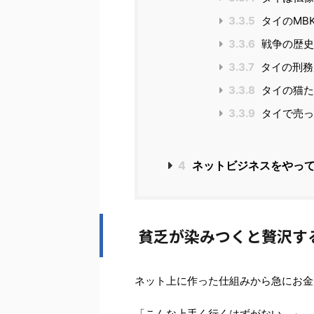
3.3.5
タイのMB
3.3.6
戦争の歴史
3.3.7
タイの刑務
3.3.8
タイの猫た
3.3.9
タイで売っ
4
ネットビジネスをやっ
貧乏が染みつくと贅沢す
ネット上に作った仕組みから急にお金
「こんな上手く行くはずがない。」