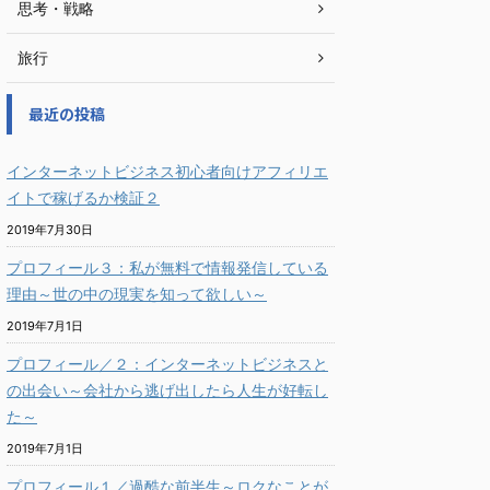
思考・戦略
旅行
最近の投稿
インターネットビジネス初心者向けアフィリエ
イトで稼げるか検証２
2019年7月30日
プロフィール３：私が無料で情報発信している
理由～世の中の現実を知って欲しい～
2019年7月1日
プロフィール／２：インターネットビジネスと
の出会い～会社から逃げ出したら人生が好転し
た～
2019年7月1日
プロフィール１／過酷な前半生～ロクなことが