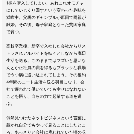
1棟を購入してしまい、あれこれオモチャ
にしていじくり回すという変わった趣味を
満喫中。父親のギャンブルが原因で両親が
離婚。その後、母子家庭となった貧困家庭
で育つ。
高校卒業後、新卒で入社した会社からリス
トラされアルバイトを転々としながら底辺
生活を送る。このままではマズいと思いな
んとか正社員の職を得るもブラックな職場
でうつ病に追い込まれてしまう。その後約
4年間のニート生活を送る羽目になり、会
社で雇われて働いていても幸せになれない
ことを悟り、自らの力で起業する道を選
ぶ。
偶然見つけたネットビジネスという言葉に
惹かれ自分でもやって見ることにしたとこ
ろ、あっさりと会社に雇われていた頃の収