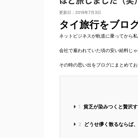
ほど旅しました（笑
更新日：
2019年7月3日
タイ旅行をブロ
ネットビジネスが軌道に乗ってから私
会社で雇われていた頃の安い給料じゃ
その時の思い出をブログにまとめてお
1
貧乏が染みつくと贅沢す
2
どうせ儚く散るならば、