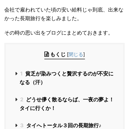
会社で雇われていた頃の安い給料じゃ到底、出来な
かった長期旅行を楽しみました。
その時の思い出をブログにまとめておきます。
もくじ
[
閉じる
]
1
貧乏が染みつくと贅沢するのが不安に
なる（汗）
2
どうせ儚く散るならば、一夜の夢よ！
タイに行くか！
3
タイへトータル３回の長期旅行♪