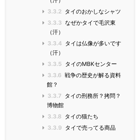
（汗）
3.3.2
タイのおかしなシャツ
3.3.3
なぜかタイで毛沢東
（汗）
3.3.4
タイは仏像が多いです
（汗）
3.3.5
タイのMBKセンター
3.3.6
戦争の歴史が解る資料
館？
3.3.7
タイの刑務所？拷問？
博物館
3.3.8
タイの猫たち
3.3.9
タイで売ってる商品