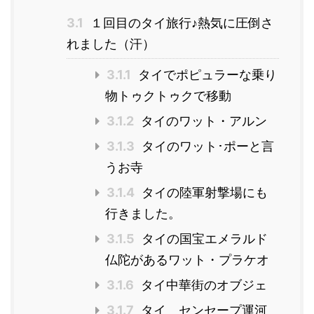
3.1
１回目のタイ旅行♪熱気に圧倒さ
れました（汗）
3.1.1
タイでポピュラーな乗り
物トゥクトゥクで移動
3.1.2
タイのワット・アルン
3.1.3
タイのワット･ポーと言
うお寺
3.1.4
タイの陸軍射撃場にも
行きました。
3.1.5
タイの国宝エメラルド
仏陀があるワット・プラケオ
3.1.6
タイ中華街のオブジェ
3.1.7
タイ センセープ運河