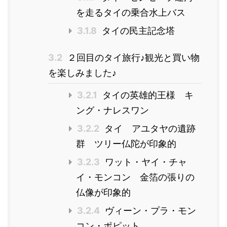
を走るタイの乗合水上バス
3.1.8
タイの民主記念塔
3.2
２回目のタイ旅行♪観光と買い物
を楽しみました♪
3.2.1
タイの英雄的王様 キ
ング・ナレスワン
3.2.2
タイ アユタヤの遺跡
群 ツリー仏陀が印象的
3.2.3
ワット・ヤイ・チャ
イ・モンコン 金箔の張りの
仏像が印象的
3.2.4
ヴィーン・プラ・モン
コン・ポピット